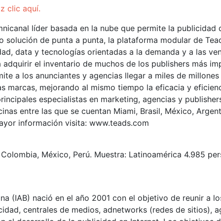
z clic aquí.
icanal líder basada en la nube que permite la publicidad 
o solución de punta a punta, la plataforma modular de Tea
dad, data y tecnologías orientadas a la demanda y a las ve
 adquirir el inventario de muchos de los publishers más im
ite a los anunciantes y agencias llegar a miles de millone
as marcas, mejorando al mismo tiempo la eficacia y eficienc
principales especialistas en marketing, agencias y publish
inas entre las que se cuentan Miami, Brasil, México, Argen
mayor información visita: www.teads.com
le, Colombia, México, Perú. Muestra: Latinoamérica 4.985 pe
na (IAB) nació en el año 2001 con el objetivo de reunir a lo
cidad, centrales de medios, adnetworks (redes de sitios), a