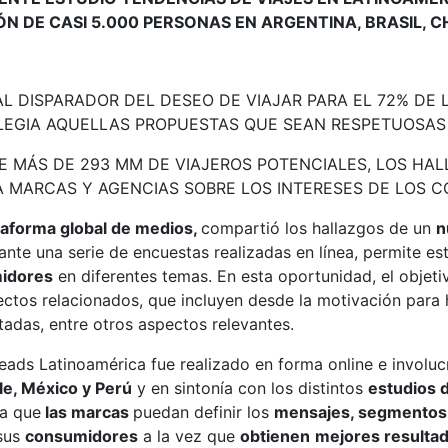
ÓN DE CASI 5.000 PERSONAS EN ARGENTINA, BRASIL, C
AL DISPARADOR DEL DESEO DE VIAJAR PARA EL 72% DE
LEGIA AQUELLAS PROPUESTAS QUE SEAN RESPETUOSAS
E MÁS DE 293 MM DE VIAJEROS POTENCIALES, LOS HAL
A MARCAS Y AGENCIAS SOBRE LOS INTERESES DE LOS 
taforma global de medios,
compartió los hallazgos de un
n
ante una serie de encuestas realizadas en línea, permite est
idores
en diferentes temas. En esta oportunidad, el objeti
ctos relacionados, que incluyen desde la motivación para 
tadas, entre otros aspectos relevantes.
eads Latinoamérica fue realizado en forma online e involuc
ile, México y Perú
y en sintonía con los distintos
estudios 
a que
las marcas
puedan definir los
mensajes, segmento
sus
consumidores
a la vez que
obtienen
mejores resulta