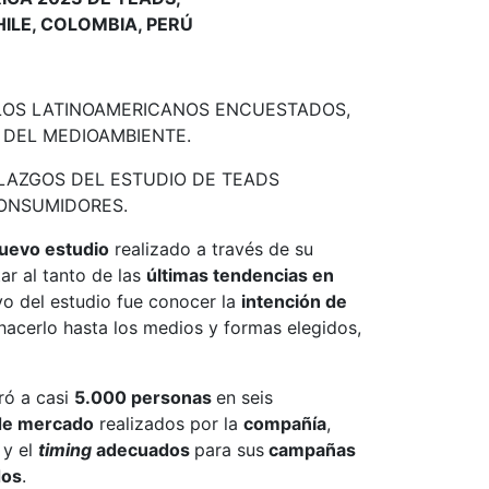
HILE, COLOMBIA, PERÚ
 LOS LATINOAMERICANOS ENCUESTADOS,
 DEL MEDIOAMBIENTE.
LAZGOS DEL ESTUDIO DE TEADS
CONSUMIDORES.
uevo estudio
realizado a través de su
ar al tanto de las
últimas tendencias en
vo del estudio fue conocer la
intención de
hacerlo hasta los medios y formas elegidos,
ró a casi
5.000 personas
en seis
de mercado
realizados por la
compañía
,
s
y el
timing
adecuados
para sus
campañas
dos
.