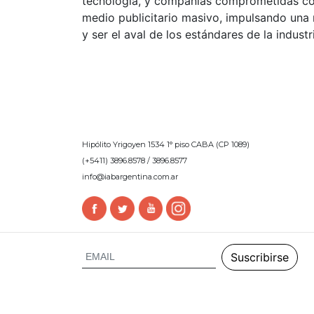
tecnología, y compañías comprometidas con e
medio publicitario masivo, impulsando una m
y ser el aval de los estándares de la indus
Hipólito Yrigoyen 1534 1° piso CABA (CP 1089)
(+5411) 3896.8578 / 3896.8577
info@iabargentina.com.ar