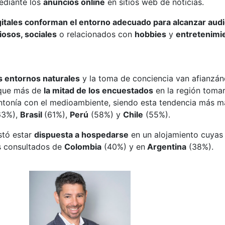
ediante los
anuncios online
en sitios web de noticias.
gitales conforman el entorno adecuado para alcanzar aud
iosos, sociales
o relacionados con
hobbies
y
entretenimi
s entornos naturales
y la toma de conciencia van afianzánd
í que más de
la mitad de los encuestados
en la región tomar
ntonía con el medioambiente, siendo esta tendencia más
63%),
Brasil
(61%),
Perú
(58%) y
Chile
(55%).
tó estar
dispuesta a hospedarse
en un alojamiento cuyas 
s consultados de
Colombia
(40%) y en
Argentina
(38%).