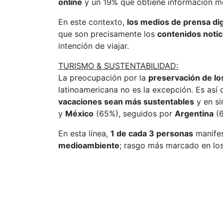
online
y un 19% que obtiene información m
En este contexto,
los medios de prensa di
que son precisamente los
contenidos notic
intención de viajar.
TURISMO & SUSTENTABILIDAD:
La preocupación por la
preservación de lo
latinoamericana no es la excepción. Es as
vacaciones sean más sustentables
y en si
y
México
(65%), seguidos por
Argentina
(
En esta línea,
1 de cada 3 personas
manifes
medioambiente
; rasgo más marcado en lo