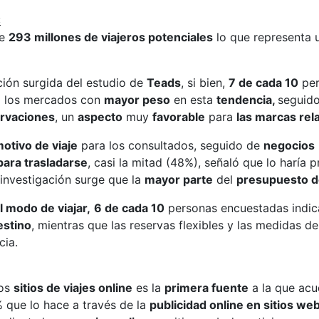
:
te
293 millones de viajeros potenciales
lo que representa
ción surgida del estudio de
Teads
, si bien,
7 de cada 10
per
e
los mercados con
mayor peso
en esta
tendencia,
seguid
ervaciones
, un
aspecto
muy
favorable
para
las marcas re
motivo de viaje
para los consultados, seguido de
negocios
ara trasladarse
, casi la mitad (48%), señaló que lo haría 
 investigación surge que la
mayor parte
del
presupuesto de
 modo de viajar,
6 de cada 10
personas encuestadas indic
estino
, mientras que las reservas flexibles y las medidas 
cia.
los
sitios de viajes online
es la
primera fuente
a la que acu
% que lo hace a través de la
publicidad online en sitios web