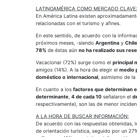
LATINOAMÉRICA COMO MERCADO CLAVE
En América Latina existen aproximadamen
relacionadas con el turismo y afines.
En este sentido, de acuerdo con la informa
próximos meses, -siendo
Argentina
y
Chil
78%
de éstas aún
no ha realizado sus res
Vacacionar (72%) surge como el
principal 
amigos (14%). A la hora de elegir el
medio p
doméstico o
internacional
, asimismo de la
En cuanto a los
factores que determinan el
determinante
,
4 de cada 10
señalaron el
d
respectivamente), son las de menor inciden
A LA HORA DE BUSCAR INFORMACIÓN:
De acuerdo con las respuestas obtenidas, 
de orientación turística, seguido por un 27