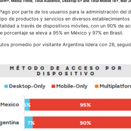
orm®, Media Trend, Total Audience, Desktop 6+ and Total Mobile 18+, Mar 2
go por parte de los usuarios para la administración del día
o de productos y servicios en diversos establecimientos
talidad a través de dispositivos móviles, con un 90% de a
te porcentaje se eleva a 95% en México y 97% en Brasil.
tos promedio por visitante Argentina lidera con 26, segui