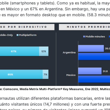
obile (smartphones y tablets). Como ya es habitual, la ma
 en México y un 67% en Argentina. Sin embargo, hay una pa
e es mayor en formato desktop que en mobile. (58.3 minut
e: Comscore, Media Metrix Multi-Platform® Key Measures, Ene 2022, Multic
ternautas utilizan diferentes plataformas bancarias, entre 
uánto visitantes únicos (14,7 millones) y con una fuerte p
os tres países, su número de visitantes únicos aumentó un 