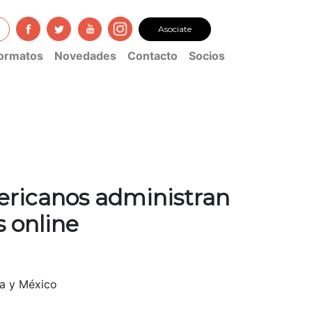
Asociate
ormatos
Novedades
Contacto
Socios
ericanos administran
s online
na y México