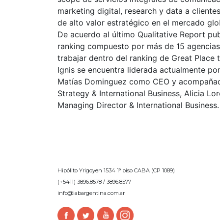
marketing digital, research y data a cliente
de alto valor estratégico en el mercado g
De acuerdo al último Qualitative Report pu
ranking compuesto por más de 15 agencias
trabajar dentro del ranking de Great Place
Ignis se encuentra liderada actualmente p
Matías Dominguez como CEO y acompañados
Strategy & International Business, Alicia
Managing Director & International Business.
Hipólito Yrigoyen 1534 1° piso CABA (CP 1089)
(+5411) 3896.8578 / 3896.8577
info@iabargentina.com.ar