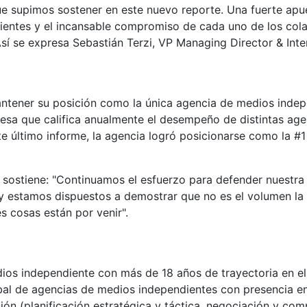
 supimos sostener en este nuevo reporte. Una fuerte apue
lientes y el incansable compromiso de cada uno de los col
Así se expresa Sebastián Terzi, VP Managing Director & Int
ntener su posición como la única agencia de medios indepe
sa que califica anualmente el desempeño de distintas agen
te último informe, la agencia logró posicionarse como la #1 
 sostiene:
Continuamos el esfuerzo para defender nuestra 
 y estamos dispuestos a demostrar que no es el volumen la
es cosas están por venir
.
os independiente con más de 18 años de trayectoria en el
lobal de agencias de medios independientes con presencia 
ión (planificación estratégica y táctica, negociación y co