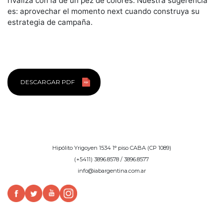
rivaliza con la de un pez de colores. Nuestra sugerencia
es: aprovechar el momento next cuando construya su
estrategia de campaña.
DESCARGAR PDF
Hipólito Yrigoyen 1534 1° piso CABA (CP 1089)
(+5411) 3896.8578 / 3896.8577
info@iabargentina.com.ar