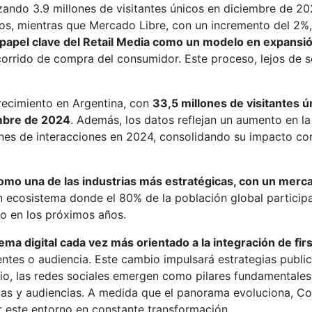
zando 3.9 millones de visitantes únicos en diciembre de 
cos, mientras que Mercado Libre, con un incremento del 2%, 
 papel clave del Retail Media como un modelo en expansi
recorrido de compra del consumidor. Este proceso, lejos de s
crecimiento en Argentina, con
33,5 millones de visitantes 
embre de 2024
. Además, los datos reflejan un aumento en l
lones de interacciones en 2024, consolidando su impacto co
mo una de las industrias más estratégicas, con un merca
n ecosistema donde el 80% de la población global participa
o en los próximos años.
a digital cada vez más orientado a la integración de firs
ntes o audiencia. Este cambio impulsará estrategias publi
rio, las redes sociales emergen como pilares fundamental
arcas y audiencias. A medida que el panorama evoluciona, 
 este entorno en constante transformación.