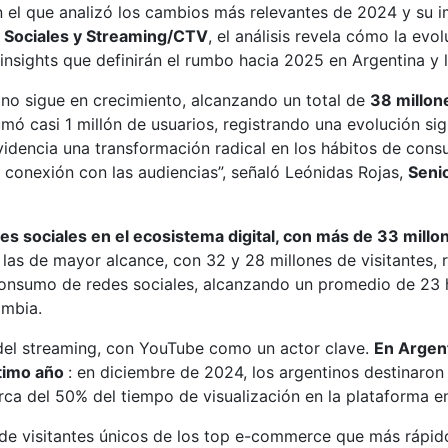
en el que analizó los cambios más relevantes de 2024 y su i
s Sociales y Streaming/CTV
, el análisis revela cómo la evo
 insights que definirán el rumbo hacia 2025 en Argentina y l
tino sigue en crecimiento, alcanzando un total de
38 millone
sumó casi 1 millón de usuarios, registrando una evolución s
videncia una transformación radical en los hábitos de con
u conexión con las audiencias”, señaló Leónidas Rojas,
Seni
edes sociales en el ecosistema digital, con más de 33 mill
s de mayor alcance, con 32 y 28 millones de visitantes, 
consumo de redes sociales, alcanzando un promedio de 23 h
ombia.
 del streaming, con YouTube como un actor clave.
En Argen
ltimo año
: en diciembre de 2024, los argentinos destinaro
a del 50% del tiempo de visualización en la plataforma en
 de visitantes únicos de los top e-commerce que más rápido